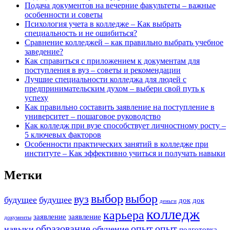
Подача документов на вечерние факультеты – важные
особенности и советы
Психология учета в колледже – Как выбрать
специальность и не ошибиться?
Сравнение колледжей – как правильно выбрать учебное
заведение?
Как справиться с приложением к документам для
поступления в вуз – советы и рекомендации
Лучшие специальности колледжа для людей с
предпринимательским духом – выбери свой путь к
успеху
Как правильно составить заявление на поступление в
университет – пошаговое руководство
Как колледж при вузе способствует личностному росту –
5 ключевых факторов
Особенности практических занятий в колледже при
институте – Как эффективно учиться и получать навыки
Метки
выбор
выбор
вуз
будущее
будущее
док
док
деньги
колледж
карьера
заявление
заявление
документы
образование
опыт
опыт
навыки
обучение
подготовка