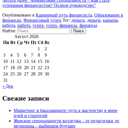
Читать далее
“Финансовые специальности – Как стать
успешным финансистом? Полное руководство”
Опубликовано в
Карьерный путь финансиста
,
Образование в
финансах
,
Финансовый успех
Тег:
деньги
,
деньги
,
карьера
,
работа
,
работа
,
успех
,
успех
,
финансы
,
финансы
Найти:
Август 2026
Пн
Вт
Ср
Чт
Пт
Сб
Вс
1
2
3
4
5
6
7
8
9
10
11
12
13
14
15
16
17
18
19
20
21
22
23
24
25
26
27
28
29
30
31
« Дек
Свежие записи
Маркетинг в бакалавриате: путь к мастерству в мире
идей и стратегий
Женские специальности колледжа – от педагогики до
медицины – выбираем будущее