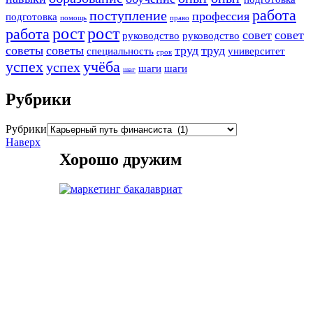
работа
поступление
профессия
подготовка
помощь
право
рост
рост
работа
совет
совет
руководство
руководство
советы
советы
труд
труд
специальность
университет
срок
успех
учёба
успех
шаги
шаги
шаг
Рубрики
Рубрики
Наверх
Хорошо дружим