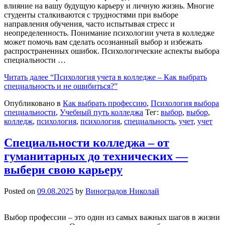
влияние на вашу будущую карьеру и личную жизнь. Многие
студенты сталкиваются с трудностями при выборе
направления обучения, часто испытывая стресс и
неопределенность. Понимание психологии учета в колледже
может помочь вам сделать осознанный выбор и избежать
распространенных ошибок. Психологические аспекты выбора
специальности …
Читать далее
“Психология учета в колледже – Как выбрать
специальность и не ошибиться?”
Опубликовано в
Как выбрать профессию
,
Психология выбора
специальности
,
Учебный путь колледжа
Тег:
выбор
,
выбор
,
колледж
,
психология
,
психология
,
специальность
,
учет
,
учет
Специальности колледжа – от
гуманитарных до технических —
выбери свою карьеру
Posted on
09.08.2025
by
Виноградов Николай
Выбор профессии – это один из самых важных шагов в жизни