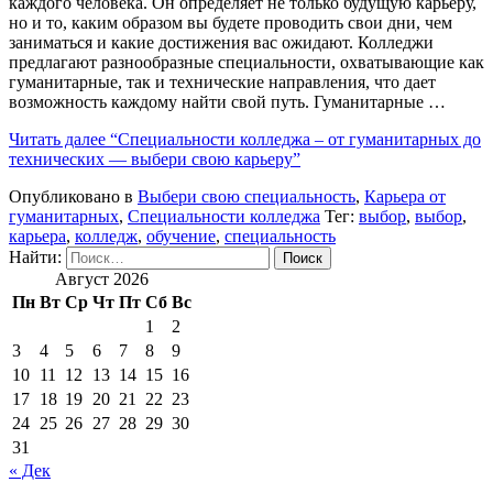
каждого человека. Он определяет не только будущую карьеру,
но и то, каким образом вы будете проводить свои дни, чем
заниматься и какие достижения вас ожидают. Колледжи
предлагают разнообразные специальности, охватывающие как
гуманитарные, так и технические направления, что дает
возможность каждому найти свой путь. Гуманитарные …
Читать далее
“Специальности колледжа – от гуманитарных до
технических — выбери свою карьеру”
Опубликовано в
Выбери свою специальность
,
Карьера от
гуманитарных
,
Специальности колледжа
Тег:
выбор
,
выбор
,
карьера
,
колледж
,
обучение
,
специальность
Найти:
Август 2026
Пн
Вт
Ср
Чт
Пт
Сб
Вс
1
2
3
4
5
6
7
8
9
10
11
12
13
14
15
16
17
18
19
20
21
22
23
24
25
26
27
28
29
30
31
« Дек