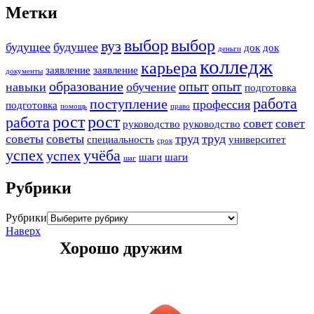
Метки
выбор
выбор
вуз
будущее
будущее
док
док
деньги
колледж
карьера
заявление
заявление
документы
образование
опыт
опыт
навыки
обучение
подготовка
работа
поступление
профессия
подготовка
помощь
право
рост
рост
работа
совет
совет
руководство
руководство
советы
советы
труд
труд
специальность
университет
срок
успех
учёба
успех
шаги
шаги
шаг
Рубрики
Рубрики
Наверх
Хорошо дружим