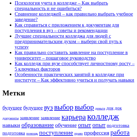
Психология учета в колледже – Как выбрать
специальность и не ошибиться?
Сравнение колледжей – как правильно выбрать учебное
заведение?
Как справиться с приложением к документам для
поступления в вуз – советы и рекомендации
Лучшие специальности колледжа для людей с
предпринимательским духом – выбери свой путь к
успеху
Как правильно составить заявление на поступление в
университет – пошаговое руководство
Как колледж при вузе способствует личностному росту –
5 ключевых факторов
Особенности практических занятий в колледже при
институте – Как эффективно учиться и получать навыки
Метки
выбор
выбор
вуз
будущее
будущее
док
док
деньги
колледж
карьера
заявление
заявление
документы
образование
опыт
опыт
навыки
обучение
подготовка
работа
поступление
профессия
подготовка
помощь
право