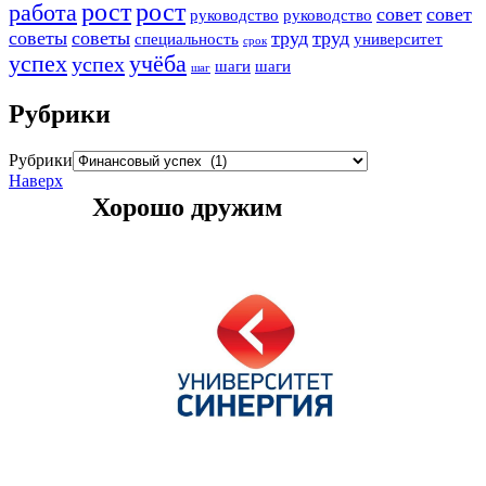
рост
рост
работа
совет
совет
руководство
руководство
советы
советы
труд
труд
специальность
университет
срок
успех
учёба
успех
шаги
шаги
шаг
Рубрики
Рубрики
Наверх
Хорошо дружим