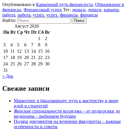
Опубликовано в
Карьерный путь финансиста
,
Образование в
финансах
,
Финансовый успех
Тег:
деньги
,
деньги
,
карьера
,
работа
,
работа
,
успех
,
успех
,
финансы
,
финансы
Найти:
Август 2026
Пн
Вт
Ср
Чт
Пт
Сб
Вс
1
2
3
4
5
6
7
8
9
10
11
12
13
14
15
16
17
18
19
20
21
22
23
24
25
26
27
28
29
30
31
« Дек
Свежие записи
Маркетинг в бакалавриате: путь к мастерству в мире
идей и стратегий
Женские специальности колледжа – от педагогики до
медицины – выбираем будущее
Подача документов на вечерние факультеты – важные
особенности и советы