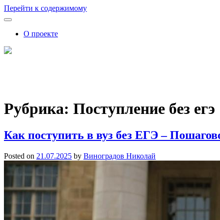
Перейти к содержимому
О проекте
FutureSkills
Как обучение влияет на карьеру: советы, аналитика, прогнозы
Рубрика:
Поступление без егэ
Как поступить в вуз без ЕГЭ – Пошагов
Posted on
21.07.2025
by
Виноградов Николай