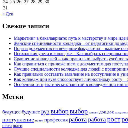
24
25
26
27
28
29
30
31
« Дек
Свежие записи
Маркетинг в бакалавриате: путь к мастерству в мире идей
Женские специальности колледжа – от педагогики до ме
Подача документов на вечерние факультеты – важные осо
Психология учета в колледже – Как выбрать специальнос
Сравнение колледжей – как правильно выбрать учебное з
Как справиться с приложением к документам для поступл
Лучшие специальности колледжа для людей с предприним
Как правильно составить заявление на поступление в ун
Как колледж при вузе способствует личностному росту –
Особенности практических занятий в колледже при инсти
Метки
выбор
выбор
вуз
будущее
будущее
док
док
деньги
докумен
рост
ро
работа
работа
поступление
профессия
право
шаги
шаги