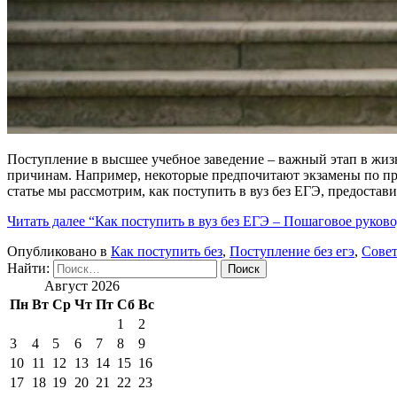
Поступление в высшее учебное заведение – важный этап в жиз
причинам. Например, некоторые предпочитают экзамены по про
статье мы рассмотрим, как поступить в вуз без ЕГЭ, предостав
Читать далее
“Как поступить в вуз без ЕГЭ – Пошаговое руково
Опубликовано в
Как поступить без
,
Поступление без егэ
,
Совет
Найти:
Август 2026
Пн
Вт
Ср
Чт
Пт
Сб
Вс
1
2
3
4
5
6
7
8
9
10
11
12
13
14
15
16
17
18
19
20
21
22
23