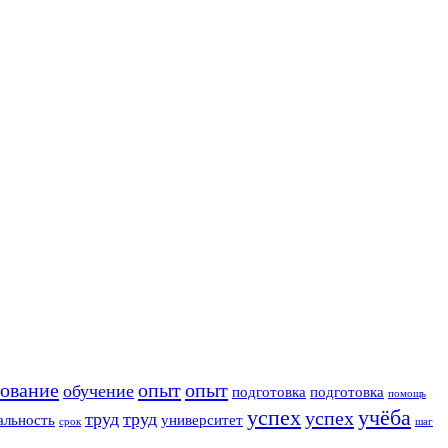
зование
опыт
опыт
обучение
подготовка
подготовка
помощь
успех
учёба
успех
труд
труд
альность
университет
срок
шаг