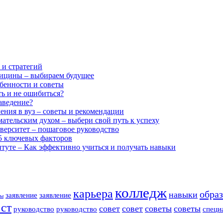
 и стратегий
дицины – выбираем будущее
бенности и советы
ть и не ошибиться?
аведение?
ения в вуз – советы и рекомендации
ательским духом – выбери свой путь к успеху
иверситет – пошаговое руководство
 5 ключевых факторов
туте – Как эффективно учиться и получать навыки
колледж
карьера
обра
навыки
заявление
заявление
ты
ст
совет
совет
советы
советы
руководство
руководство
специ