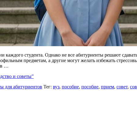
ни каждого студента. Однако не все абитуриенты решают сдава
фильным предметам, а другие могут желать избежать стрессовых
ив …
дство и советы”
ы для абитуриентов
Тег:
вуз
,
пособие
,
пособие
,
прием
,
совет
,
сов