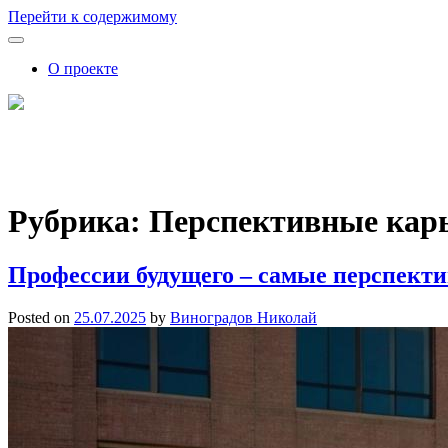
Перейти к содержимому
О проекте
FutureSkills
Как обучение влияет на карьеру: советы, аналитика, прогнозы
Рубрика:
Перспективные кар
Профессии будущего – самые перспект
Posted on
25.07.2025
by
Виноградов Николай