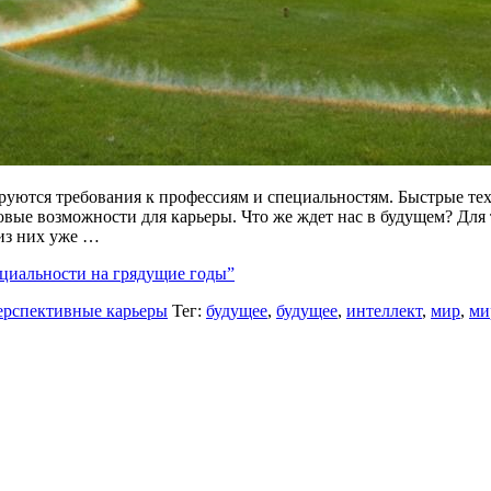
уются требования к профессиям и специальностям. Быстрые тех
овые возможности для карьеры. Что же ждет нас в будущем? Для 
из них уже …
циальности на грядущие годы”
ерспективные карьеры
Тег:
будущее
,
будущее
,
интеллект
,
мир
,
ми