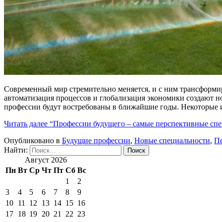
Современный мир стремительно меняется, и с ним трансформир
автоматизация процессов и глобализация экономики создают н
профессии будут востребованы в ближайшие годы. Некоторые 
Читать далее
“Профессии будущего – самые перспективные спе
Опубликовано в
Будущие профессии
,
Новые специальности
,
П
Найти:
Август 2026
Пн
Вт
Ср
Чт
Пт
Сб
Вс
1
2
3
4
5
6
7
8
9
10
11
12
13
14
15
16
17
18
19
20
21
22
23