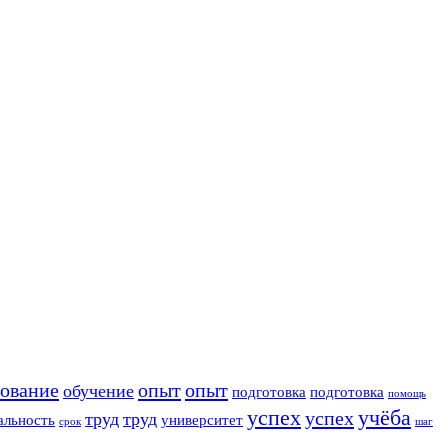
зование
опыт
опыт
обучение
подготовка
подготовка
помощь
успех
учёба
успех
труд
труд
альность
университет
срок
шаг