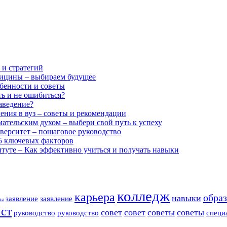
 и стратегий
дицины – выбираем будущее
бенности и советы
ть и не ошибиться?
аведение?
ения в вуз – советы и рекомендации
ательским духом – выбери свой путь к успеху
иверситет – пошаговое руководство
 5 ключевых факторов
туте – Как эффективно учиться и получать навыки
колледж
карьера
обра
навыки
заявление
заявление
ты
ст
совет
совет
советы
советы
руководство
руководство
специ