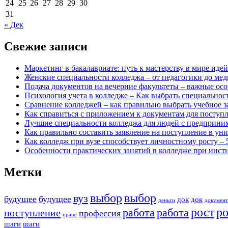
24
25
26
27
28
29
30
31
« Дек
Свежие записи
Маркетинг в бакалавриате: путь к мастерству в мире идей
Женские специальности колледжа – от педагогики до ме
Подача документов на вечерние факультеты – важные осо
Психология учета в колледже – Как выбрать специальнос
Сравнение колледжей – как правильно выбрать учебное з
Как справиться с приложением к документам для поступл
Лучшие специальности колледжа для людей с предприним
Как правильно составить заявление на поступление в ун
Как колледж при вузе способствует личностному росту –
Особенности практических занятий в колледже при инсти
Метки
выбор
выбор
вуз
будущее
будущее
док
док
деньги
докумен
рост
ро
работа
работа
поступление
профессия
право
шаги
шаги