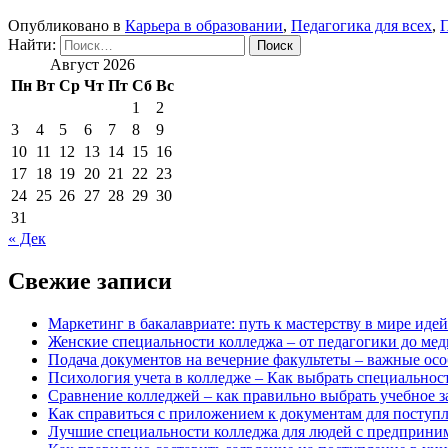
Опубликовано в
Карьера в образовании
,
Педагогика для всех
,
П
Найти:
Август 2026
Пн
Вт
Ср
Чт
Пт
Сб
Вс
1
2
3
4
5
6
7
8
9
10
11
12
13
14
15
16
17
18
19
20
21
22
23
24
25
26
27
28
29
30
31
« Дек
Свежие записи
Маркетинг в бакалавриате: путь к мастерству в мире идей
Женские специальности колледжа – от педагогики до ме
Подача документов на вечерние факультеты – важные осо
Психология учета в колледже – Как выбрать специальнос
Сравнение колледжей – как правильно выбрать учебное з
Как справиться с приложением к документам для поступл
Лучшие специальности колледжа для людей с предприним