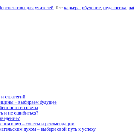
ерспективы для учителей
Тег:
карьера
,
обучение
,
педагогика
,
ра
 и стратегий
дицины – выбираем будущее
бенности и советы
ть и не ошибиться?
аведение?
ения в вуз – советы и рекомендации
ательским духом – выбери свой путь к успеху