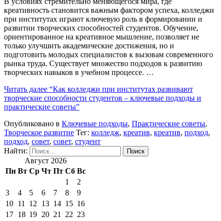
В условиях стремительно меняющегося мира, где
креативность становится важным фактором успеха, колледжи
при институтах играют ключевую роль в формировании и
развитии творческих способностей студентов. Обучение,
ориентированное на креативное мышление, позволяет не
только улучшить академические достижения, но и
подготовить молодых специалистов к вызовам современного
рынка труда. Существует множество подходов к развитию
творческих навыков в учебном процессе. …
Читать далее
“Как колледжи при институтах развивают
творческие способности студентов – ключевые подходы и
практические советы”
Опубликовано в
Ключевые подходы
,
Практические советы
,
Творческое развитие
Тег:
колледж
,
креатив
,
креатив
,
подход
,
подход
,
совет
,
совет
,
студент
Найти:
Август 2026
Пн
Вт
Ср
Чт
Пт
Сб
Вс
1
2
3
4
5
6
7
8
9
10
11
12
13
14
15
16
17
18
19
20
21
22
23