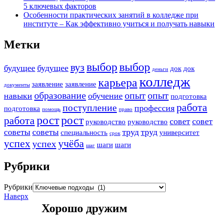
5 ключевых факторов
Особенности практических занятий в колледже при
институте – Как эффективно учиться и получать навыки
Метки
выбор
выбор
вуз
будущее
будущее
док
док
деньги
колледж
карьера
заявление
заявление
документы
образование
опыт
опыт
навыки
обучение
подготовка
работа
поступление
профессия
подготовка
помощь
право
рост
рост
работа
совет
совет
руководство
руководство
советы
советы
труд
труд
специальность
университет
срок
успех
учёба
успех
шаги
шаги
шаг
Рубрики
Рубрики
Наверх
Хорошо дружим