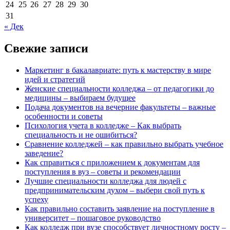
24
25
26
27
28
29
30
31
« Дек
Свежие записи
Маркетинг в бакалавриате: путь к мастерству в мире
идей и стратегий
Женские специальности колледжа – от педагогики до
медицины – выбираем будущее
Подача документов на вечерние факультеты – важные
особенности и советы
Психология учета в колледже – Как выбрать
специальность и не ошибиться?
Сравнение колледжей – как правильно выбрать учебное
заведение?
Как справиться с приложением к документам для
поступления в вуз – советы и рекомендации
Лучшие специальности колледжа для людей с
предпринимательским духом – выбери свой путь к
успеху
Как правильно составить заявление на поступление в
университет – пошаговое руководство
Как колледж при вузе способствует личностному росту –